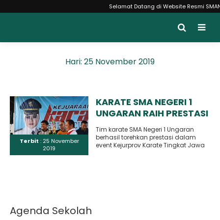
Selamat Datang di Website Resmi SMAN 1 
Hari:
25 November 2019
KARATE SMA NEGERI 1
UNGARAN RAIH PRESTASI
GEMILANG
Tim karate SMA Negeri 1 Ungaran
berhasil torehkan prestasi dalam
Terbit
: 25 November
event Kejurprov Karate Tingkat Jawa
2019
Tengah “Kendal Cup 2019”.
Kejuaraan..
Agenda Sekolah