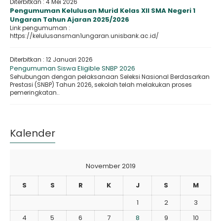
Diterbitkan :
4 Mei 2026
Pengumuman Kelulusan Murid Kelas XII SMA Negeri 1
Ungaran Tahun Ajaran 2025/2026
Link pengumuman :
https://kelulusansman1ungaran.unisbank.ac.id/
Diterbitkan :
12 Januari 2026
Pengumuman Siswa Eligible SNBP 2026
Sehubungan dengan pelaksanaan Seleksi Nasional Berdasarkan
Prestasi (SNBP) Tahun 2026, sekolah telah melakukan proses
pemeringkatan..
Kalender
November 2019
S
S
R
K
J
S
M
1
2
3
4
5
6
7
8
9
10