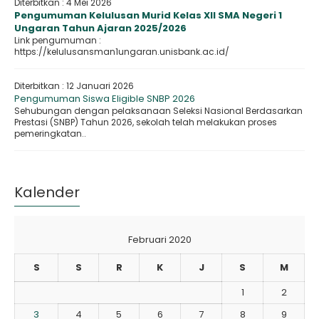
Diterbitkan :
4 Mei 2026
Pengumuman Kelulusan Murid Kelas XII SMA Negeri 1
Ungaran Tahun Ajaran 2025/2026
Link pengumuman :
https://kelulusansman1ungaran.unisbank.ac.id/
Diterbitkan :
12 Januari 2026
Pengumuman Siswa Eligible SNBP 2026
Sehubungan dengan pelaksanaan Seleksi Nasional Berdasarkan
Prestasi (SNBP) Tahun 2026, sekolah telah melakukan proses
pemeringkatan..
Kalender
Februari 2020
S
S
R
K
J
S
M
1
2
3
4
5
6
7
8
9