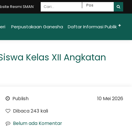
N 1 Ungaran Moncer {Mandiri - Optimis - Nasionalis - Cakap - Eksotis
eri
Perpustakaan Ganesha
Daftar Informasi Publik
iswa Kelas XII Angkatan
Publish
10 Mei 2026
Dibaca 243 kali
Belum ada Komentar