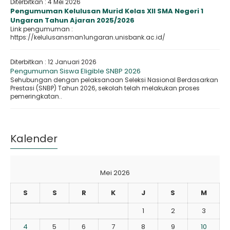
Diterbitkan :
4 Mei 2026
Pengumuman Kelulusan Murid Kelas XII SMA Negeri 1
Ungaran Tahun Ajaran 2025/2026
Link pengumuman :
https://kelulusansman1ungaran.unisbank.ac.id/
Diterbitkan :
12 Januari 2026
Pengumuman Siswa Eligible SNBP 2026
Sehubungan dengan pelaksanaan Seleksi Nasional Berdasarkan
Prestasi (SNBP) Tahun 2026, sekolah telah melakukan proses
pemeringkatan..
Kalender
Mei 2026
S
S
R
K
J
S
M
1
2
3
4
5
6
7
8
9
10