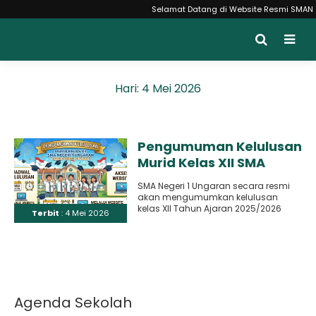
Selamat Datang di Website Resmi SMAN 1 U
Hari:
4 Mei 2026
Pengumuman Kelulusan
Murid Kelas XII SMA
Negeri 1 Ungaran Tahun
SMA Negeri 1 Ungaran secara resmi
Ajaran 2025/2026
akan mengumumkan kelulusan
kelas XII Tahun Ajaran 2025/2026
Terbit
: 4 Mei 2026
pada hari Senin, 4 Mei 2026...
Agenda Sekolah