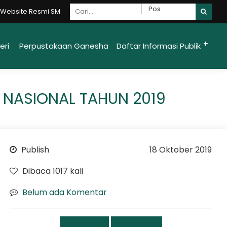
ite Resmi SMAN 1 Ungaran Moncer {Mandiri - Optimis - Nasionalis - Ca
eri
Perpustakaan Ganesha
Daftar Informasi Publik
NASIONAL TAHUN 2019
Publish
18 Oktober 2019
Dibaca 1017 kali
Belum ada Komentar
adiwiyata
kesiswaan