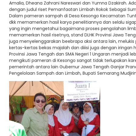
Amalia, Dheana Zahrani Nareswari dan Yumna Dzakirah. Ada
dengan judul riset Pemanfaatan Limbah Rokok Sebagai Sumbe
Dalam pameran sampah di Desa Kesongo Kecamatan Tunta
dkk memamerkan hasil karya penelitiannya dan selalu si
yang ingin mengetahui bagaimana proses pengolahan limbah 
memamerkan hasil risetnya, stand DLHK Provinsi Jawa Tenga
juga menyelenggarakan beebrapa aksi antara lain, meluki
kertas-kertas bekas majalah dan diiisi juga dengan iringan
Provinsi Jawa Tengah dan SMA Negeri 1 Ungaran menjadi le
mengikuti pameran di Kesongo sangat tidak terlupakan kar
pemerintah antara lain Gubernur Jawa Tengah Ganjar Pranow
Pengelolaan Sampah dan Limbah, Bupati Semarang Mudjirin 