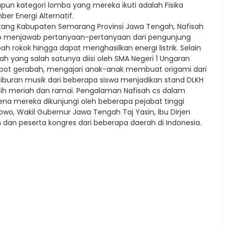
pun kategori lomba yang mereka ikuti adalah Fisika
r Energi Alternatif.
ng Kabupaten Semarang Provinsi Jawa Tengah, Nafisah
gap menjawab pertanyaan-pertanyaan dari pengunjung
rokok hingga dapat menghasilkan energi listrik. Selain
h yang salah satunya diisi oleh SMA Negeri 1 Ungaran
s pot gerabah, mengajari anak-anak membuat origami dari
 hiburan musik dari beberapa siswa menjadikan stand DLKH
bih meriah dan ramai. Pengalaman Nafisah cs dalam
ena mereka dikunjungi oleh beberapa pejabat tinggi
o, Wakil Gubernur Jawa Tengah Taj Yasin, Ibu Dirjen
dan peserta kongres dari beberapa daerah di Indonesia.