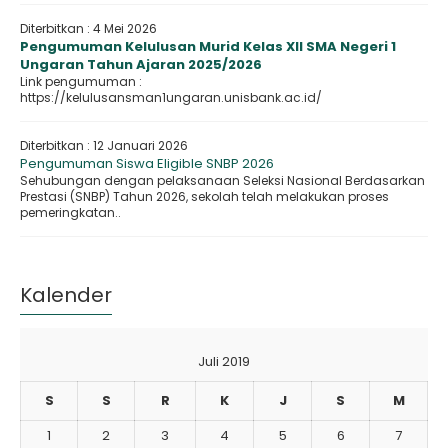
Diterbitkan :
4 Mei 2026
Pengumuman Kelulusan Murid Kelas XII SMA Negeri 1
Ungaran Tahun Ajaran 2025/2026
Link pengumuman :
https://kelulusansman1ungaran.unisbank.ac.id/
Diterbitkan :
12 Januari 2026
Pengumuman Siswa Eligible SNBP 2026
Sehubungan dengan pelaksanaan Seleksi Nasional Berdasarkan
Prestasi (SNBP) Tahun 2026, sekolah telah melakukan proses
pemeringkatan..
Kalender
Juli 2019
S
S
R
K
J
S
M
1
2
3
4
5
6
7