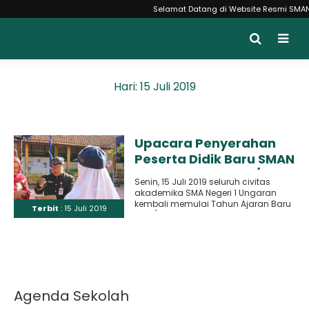
Selamat Datang di Website Resmi SMAN 1 
Hari:
15 Juli 2019
Upacara Penyerahan
Peserta Didik Baru SMAN
1 Ungaran T.A 2019/2020
Senin, 15 Juli 2019 seluruh civitas
akademika SMA Negeri 1 Ungaran
kembali memulai Tahun Ajaran Baru
Terbit
: 15 Juli 2019
2019/2020. Hari ini terasa..
Agenda Sekolah