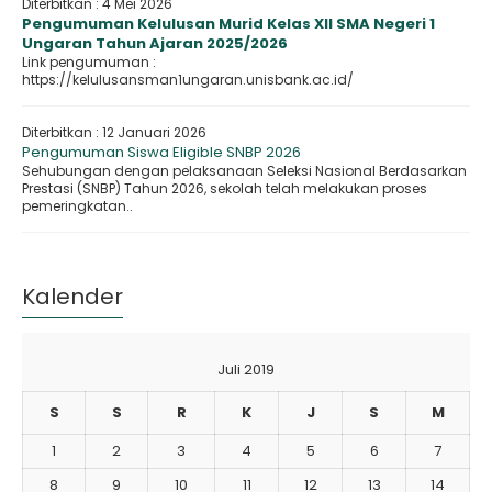
Diterbitkan :
4 Mei 2026
Pengumuman Kelulusan Murid Kelas XII SMA Negeri 1
Ungaran Tahun Ajaran 2025/2026
Link pengumuman :
https://kelulusansman1ungaran.unisbank.ac.id/
Diterbitkan :
12 Januari 2026
Pengumuman Siswa Eligible SNBP 2026
Sehubungan dengan pelaksanaan Seleksi Nasional Berdasarkan
Prestasi (SNBP) Tahun 2026, sekolah telah melakukan proses
pemeringkatan..
Kalender
Juli 2019
S
S
R
K
J
S
M
1
2
3
4
5
6
7
8
9
10
11
12
13
14