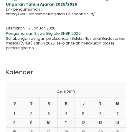
Ungaran Tahun Ajaran 2025/2026
Link pengumuman :
https://kelulusansman1ungaran.unisbank.ac.id/
Diterbitkan :
12 Januari 2026
Pengumuman Siswa Eligible SNBP 2026
Sehubungan dengan pelaksanaan Seleksi Nasional Berdasarkan
Prestasi (SNBP) Tahun 2026, sekolah telah melakukan proses
pemeringkatan..
Kalender
April 2019
S
S
R
K
J
S
M
1
2
3
4
5
6
7
8
9
10
11
12
13
14
15
16
17
18
19
20
21