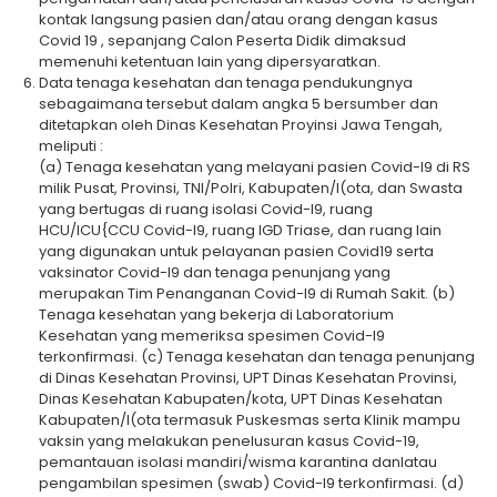
kontak langsung pasien dan/atau orang dengan kasus
Covid 19 , sepanjang Calon Peserta Didik dimaksud
memenuhi ketentuan lain yang dipersyaratkan.
Data tenaga kesehatan dan tenaga pendukungnya
sebagaimana tersebut dalam angka 5 bersumber dan
ditetapkan oleh Dinas Kesehatan Proyinsi Jawa Tengah,
meliputi :
(a) Tenaga kesehatan yang melayani pasien Covid-l9 di RS
milik Pusat, Provinsi, TNI/Polri, Kabupaten/I(ota, dan Swasta
yang bertugas di ruang isolasi Covid-l9, ruang
HCU/ICU{CCU Covid-l9, ruang IGD Triase, dan ruang lain
yang digunakan untuk pelayanan pasien Covid19 serta
vaksinator Covid-l9 dan tenaga penunjang yang
merupakan Tim Penanganan Covid-I9 di Rumah Sakit. (b)
Tenaga kesehatan yang bekerja di Laboratorium
Kesehatan yang memeriksa spesimen Covid-l9
terkonfirmasi. (c) Tenaga kesehatan dan tenaga penunjang
di Dinas Kesehatan Provinsi, UPT Dinas Kesehatan Provinsi,
Dinas Kesehatan Kabupaten/kota, UPT Dinas Kesehatan
Kabupaten/I(ota termasuk Puskesmas serta Klinik mampu
vaksin yang melakukan penelusuran kasus Covid-19,
pemantauan isolasi mandiri/wisma karantina danlatau
pengambilan spesimen (swab) Covid-l9 terkonfirmasi. (d)