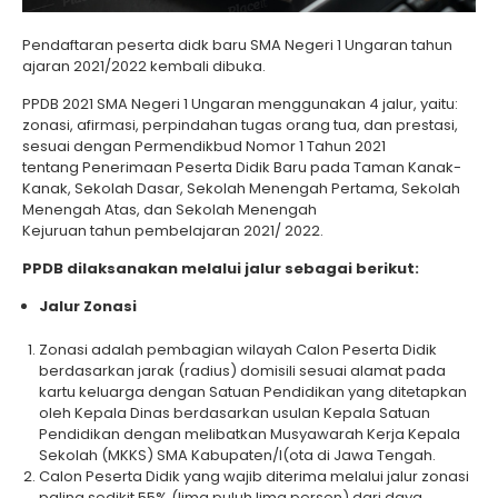
Pendaftaran peserta didk baru SMA Negeri 1 Ungaran tahun
ajaran 2021/2022 kembali dibuka.
PPDB 2021 SMA Negeri 1 Ungaran menggunakan 4 jalur, yaitu:
zonasi, afirmasi, perpindahan tugas orang tua, dan prestasi,
sesuai dengan Permendikbud Nomor 1 Tahun 2021
tentang Penerimaan Peserta Didik Baru pada Taman Kanak-
Kanak, Sekolah Dasar, Sekolah Menengah Pertama, Sekolah
Menengah Atas, dan Sekolah Menengah
Kejuruan tahun pembelajaran 2021/ 2022.
PPDB dilaksanakan melalui jalur sebagai berikut:
Jalur Zonasi
Zonasi adalah pembagian wilayah Calon Peserta Didik
berdasarkan jarak (radius) domisili sesuai alamat pada
kartu keluarga dengan Satuan Pendidikan yang ditetapkan
oleh Kepala Dinas berdasarkan usulan Kepala Satuan
Pendidikan dengan melibatkan Musyawarah Kerja Kepala
Sekolah (MKKS) SMA Kabupaten/I(ota di Jawa Tengah.
Calon Peserta Didik yang wajib diterima melalui jalur zonasi
paling sedikit 55% (lima puluh lima persen) dari daya