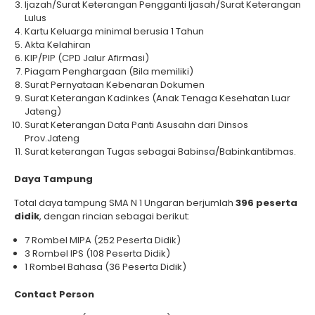
Ijazah/Surat Keterangan Pengganti Ijasah/Surat Keterangan
Lulus
Kartu Keluarga minimal berusia 1 Tahun
Akta Kelahiran
KIP/PIP (CPD Jalur Afirmasi)
Piagam Penghargaan (Bila memiliki)
Surat Pernyataan Kebenaran Dokumen
Surat Keterangan Kadinkes (Anak Tenaga Kesehatan Luar
Jateng)
Surat Keterangan Data Panti Asusahn dari Dinsos
Prov.Jateng
Surat keterangan Tugas sebagai Babinsa/Babinkantibmas.
Daya Tampung
Total daya tampung SMA N 1 Ungaran berjumlah
396 peserta
didik
, dengan rincian sebagai berikut:
7 Rombel MIPA (252 Peserta Didik)
3 Rombel IPS (108 Peserta Didik)
1 Rombel Bahasa (36 Peserta Didik)
Contact Person