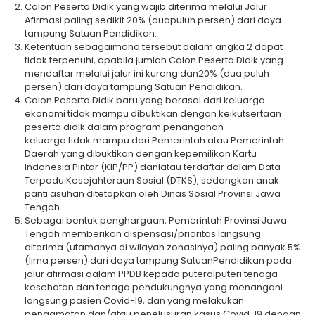
Calon Peserta Didik yang wajib diterima melalui Jalur
Afirmasi paling sedikit 20% (duapuluh persen) dari daya
tampung Satuan Pendidikan.
Ketentuan sebagaimana tersebut dalam angka 2 dapat
tidak terpenuhi, apabila jumlah Calon Peserta Didik yang
mendaftar melalui jalur ini kurang dan20% (dua puluh
persen) dari daya tampung Satuan Pendidikan.
Calon Peserta Didik baru yang berasal dari keluarga
ekonomi tidak mampu dibuktikan dengan keikutsertaan
peserta didik dalam program penanganan
keluarga tidak mampu dari Pemerintah atau Pemerintah
Daerah yang dibuktikan dengan kepemilikan Kartu
Indonesia Pintar (KIP/PP) danlatau terdaftar dalam Data
Terpadu Kesejahteraan Sosial (DTKS), sedangkan anak
panti asuhan ditetapkan oleh Dinas Sosial Provinsi Jawa
Tengah.
Sebagai bentuk penghargaan, Pemerintah Provinsi Jawa
Tengah memberikan dispensasi/prioritas langsung
diterima (utamanya di wilayah zonasinya) paling banyak 5%
(lima persen) dari daya tampung SatuanPendidikan pada
jalur afirmasi dalam PPDB kepada puteralputeri tenaga
kesehatan dan tenaga pendukungnya yang menangani
langsung pasien Covid-l9, dan yang melakukan
pengamatan dan/atau penelusuran kasus Covid-l9 dengan