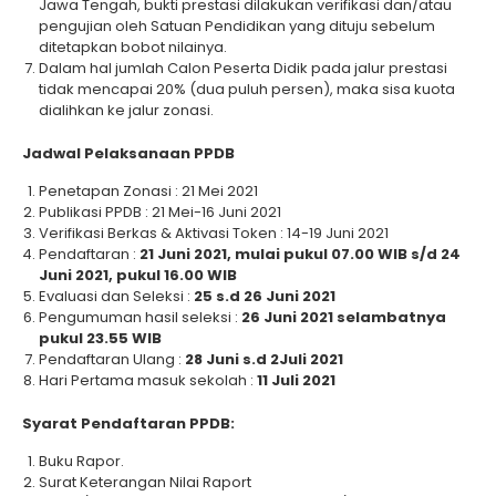
Jawa Tengah, bukti prestasi dilakukan verifikasi dan/atau
pengujian oleh Satuan Pendidikan yang dituju sebelum
ditetapkan bobot nilainya.
Dalam hal jumlah Calon Peserta Didik pada jalur prestasi
tidak mencapai 20% (dua puluh persen), maka sisa kuota
dialihkan ke jalur zonasi.
Jadwal Pelaksanaan PPDB
Penetapan Zonasi : 21 Mei 2021
Publikasi PPDB : 21 Mei-16 Juni 2021
Verifikasi Berkas & Aktivasi Token : 14-19 Juni 2021
Pendaftaran :
21 Juni 2021, mulai pukul
07.00 WIB s/d 24
Juni 2021, pukul 16.00 WIB
Evaluasi dan Seleksi :
25 s.d 26 Juni 2021
Pengumuman hasil seleksi :
26 Juni 2021 selambatnya
pukul 23.55 WIB
Pendaftaran Ulang :
28 Juni s.d 2Juli 2021
Hari Pertama masuk sekolah :
11 Juli 2021
Syarat Pendaftaran PPDB:
Buku Rapor.
Surat Keterangan Nilai Raport