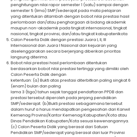
penghitungan nilai rapor semester 1 (satu) sampai dengan
semester 5 (lima) SMP/sederajat pada mata pelajaran
yang ditentukan ditambah dengan bobot nilai prestasi hasil
perlombaan dan/atau penghargaan di bidang akademik
maupun non-akademik pada tingkat internasional, tingkat
nasional, tingkat provinsi, dan/atau tingkat kabupatenlkota
Calon Peserta Didik dengan prestasi Juara I, II, III
lnternasional dan Juara I Nasional dari kejuaran yang
diselenggarakan secara berjenjang diberikan prioritas
langsung diterima.
Bobot nilai prestasi hasil perlombaan ditentukan
berdasarkan bobot nilai prestasi tertinggi yang dimiliki oleh
Calon Peserta Didik dengan
ketentuan: (a) Bukti atas prestasi diterbitkan paling singkat 6
(enam) bulan dan paling
lama 3 (tiga) tahun sejak tanggal pendaftaran PPDB dan
prestasi tersebut diperoleh pada jenjang pendidikan
SMP/sederajat. (b)Bukti prestasi sebagaimana tersebut
dalam huruf a harus mendapatkan pengesahan dari Kanwil
Kemenag Provinsi/Kantor Kemenag Kabupaten/Kota atau
Dinas Pendidikan Kabupaten/Kota sesuai kewenangannya.
(c) Calon Peserta Didik yang berasal dari Satuan
Pendidikan SMP/sederajat yang berasal dari luar Provinsi