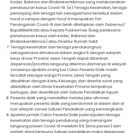
Kader, Babinsa dan Bhabinkamtibmas yang melaksanakan
penelusuran kasus Covid-19. (e) Tenaga kesehatan, tenaga
penunjang dan tenaga lain sebagaimana tersebut dalam
huruf a sampai dengan huruf d merupakan Tim
Penanganan Covid-l9 dan telah ditetapkan oleh Gubernur/
BupatiMahkota atau Kepala Puskesmas (bagi pelaksana
penelusuran kasus oleh kader, Babinsa dan
Bhabinkamtibmas) atau Direktur Rumah Sakit.
Tenaga kesehatan dan tenaga pendukungnya
sebagaimana dimaksud dalam angka 5 dengan wilayah
kerja di luar Provinsi Jawa Tengah dapat diberikan
dispensasi/prioritas langsung diterima utamanya di wilayah
zonasinya apabila orang tua Calon Peserta Didik masih
tercatat sebagai warga Provinsi Jawa Tengah yang
dibuktikan dengan Kartu Keluarga, dan disertai surat yang
diterbitkan oleh Dinas Kesehatan Provinsi tempatnya
bertugas, dan diverifikasi oleh Satuan Pendidikan tujuan.
Peserta didik yang mendaftar melalui jalur afirmasi
merupakan peserta didik yang berdomisili di dalam dan di
luar wilayah zonasi Satuan Pendidikan yang bersangkutan.
Apabila jumlah Calon Peserta Didik putera/puteri tenaga
kesehatan dan tenaga pendukung yang menangani
langsung pasien Covid-l9 melebihi 5% (lima persen) dari
jumlah daya tampung Satuan pendidikan maka dispensasi