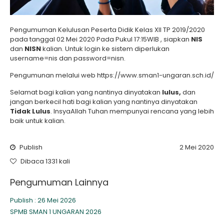
Pengumuman Kelulusan Peserta Didik Kelas XII TP 2019/2020
pada tanggal 02 Mei 2020 Pada Pukul 17:15WIB , siapkan
NIS
dan
NISN
kalian. Untuk login ke sistem diperlukan
username=nis dan password=nisn.
Pengumunan melalui web https://www.sman1-ungaran.sch.id/
Selamat bagi kalian yang nantinya dinyatakan
lulus,
dan
jangan berkecil hati bagi kalian yang nantinya dinyatakan
Tidak Lulus
. InsyaAllah Tuhan mempunyai rencana yang lebih
baik untuk kalian.
Publish
2 Mei 2020
Dibaca 1331 kali
Pengumuman Lainnya
Publish : 26 Mei 2026
SPMB SMAN 1 UNGARAN 2026