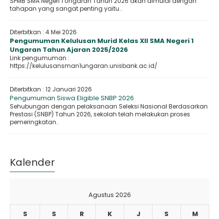
SPMB SMA Negeri 1 Ungaran Tahun 2026 akan dimulai dengan
tahapan yang sangat penting yaitu..
Diterbitkan :
4 Mei 2026
Pengumuman Kelulusan Murid Kelas XII SMA Negeri 1
Ungaran Tahun Ajaran 2025/2026
Link pengumuman :
https://kelulusansman1ungaran.unisbank.ac.id/
Diterbitkan :
12 Januari 2026
Pengumuman Siswa Eligible SNBP 2026
Sehubungan dengan pelaksanaan Seleksi Nasional Berdasarkan
Prestasi (SNBP) Tahun 2026, sekolah telah melakukan proses
pemeringkatan..
Kalender
Agustus 2026
S
S
R
K
J
S
M