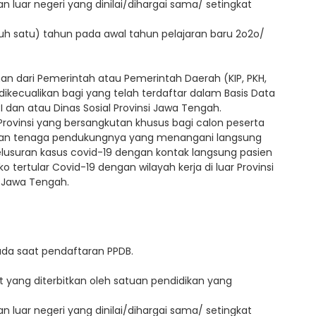
n luar negeri yang dinilai/dihargai sama/ setingkat
uluh satu) tahun pada awal tahun pelajaran baru 2o2o/
n dari Pemerintah atau Pemerintah Daerah (KIP, PKH,
dikecualikan bagi yang telah terdaftar dalam Basis Data
 dan atau Dinas Sosial Provinsi Jawa Tengah.
Provinsi yang bersangkutan khusus bagi calon peserta
 dan tenaga pendukungnya yang menangani langsung
usuran kasus covid-19 dengan kontak langsung pasien
 tertular Covid-19 dengan wilayah kerja di luar Provinsi
i Jawa Tengah.
da saat pendaftaran PPDB.
t yang diterbitkan oleh satuan pendidikan yang
n luar negeri yang dinilai/dihargai sama/ setingkat