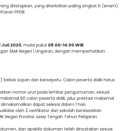
a yang ditetapkan, yang diterbitkan paling singkat 6 (enam)
aftaran PPDB.
 Juli 2020
, mulai pukul
08.00-14.00 WIB
.
ungan SMA Negeri 1 Ungaran, dengan memperhatikan
) bebas sopan dan bersepatu. Calon peserta didik harus
rdasarkan nomor urut pada lembar pengumuman, sesuai
 maksimal 60 calon peserta didik, jalur prestasi maksimal
 dimaksimalkan dapat selesai dalam 1 hari.
alidasi oleh 2 verifikator dari sekolah berdasarkan
K Negeri Provinsi Jawa Tengah Tahun Pelajaran
 dokumen, dan apabila dokumen telah dinyatakan sesuai