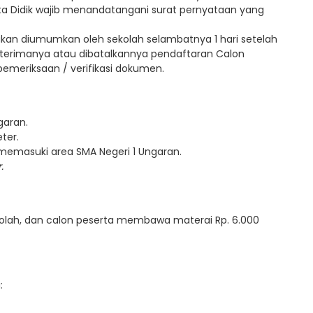
a Didik wajib menandatangani surat pernyataan yang
u akan diumumkan oleh sekolah selambatnya 1 hari setelah
iterimanya atau dibatalkannya pendaftaran Calon
pemeriksaan / verifikasi dokumen.
garan.
ter.
memasuki area SMA Negeri 1 Ungaran.
.
olah, dan calon peserta membawa materai Rp. 6.000
: