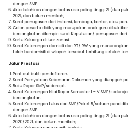
dengan SMP.
Akta kelahiran dengan batas usia paling tinggi 21 (dua p
2021, dan belum menikah;
Surat penugasan dari instansi, lembaga, kantor, atau p
Calon peserta didik yang merupakan anak guru dibuktika
bersangkutan dilampiri surat Keputusan/ penugasan dari
Kartu Keluarga di luar zonasi.
Surat Keterangan domisili dari RT/ RW yang menerangkan
telah berdomisili di wilayah tersebut terhitung setelah t
Jalur Prestasi
Print out bukti pendaftaran.
Surat Pernyataan Kebenaran Dokumen yang diunggah pa
Buku Rapor SMP/sederajat.
Surat Keterangan Nilai Rapor Semester I – V SMP/sederaja
bersangkutan.
Surat Keterangan Lulus dari SMP/Paket B/satuan pendidika
dengan SMP.
Akta kelahiran dengan batas usia paling tinggi 21 (dua p
2020/2021, dan belum menikah;
Kartu Keluarga yang masih berlaku.