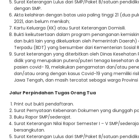
Surat Keterangan Lulus dari SMP/Paket B/satuan pendidika
dengan SMP.
Akta kelahiran dengan batas usia paling tinggi 21 (dua p
2021, dan belum menikah;
Kartu Keluarga (KK) atau Surat Keterangan Domisili.
Bukti keikutsertaan dalam program penanganan kemiskina
dan bukti lain yang dikeluarkan oleh Pemerintah Daerah) 
Terpadu (BDT) yang bersumber dari Kementerian Sosial RI
Surat keterangan yang diterbitkan oleh Dinas Kesehatan 
didik yang merupakan putera/puteri tenaga kesehatan
pasien covid- 19, melakukan pengamatan dan/atau penel
dan/atau orang dengan kasus Covid-19 yang memiliki risiko
Jawa Tengah, dan masih tercatat sebagai warga Provins
Jalur Perpindahan Tugas Orang Tua
Print out bukti pendaftaran.
Surat Pernyataan Kebenaran Dokumen yang diunggah pa
Buku Rapor SMP/sederajat.
Surat Keterangan Nilai Rapor Semester I – V SMP/sederaja
bersangkutan.
Surat Keterangan Lulus dari SMP/Paket B/satuan pendidika