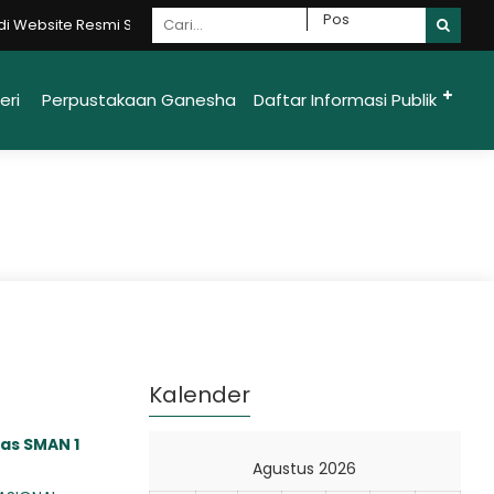
Website Resmi SMAN 1 Ungaran Moncer {Mandiri - Optimis - Nasionalis 
eri
Perpustakaan Ganesha
Daftar Informasi Publik
Kalender
as SMAN 1
Agustus 2026