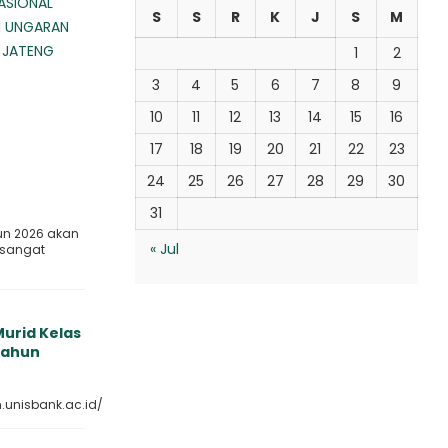
ASIONAL
S
S
R
K
J
S
M
1 UNGARAN
 JATENG
1
2
3
4
5
6
7
8
9
10
11
12
13
14
15
16
17
18
19
20
21
22
23
24
25
26
27
28
29
30
31
un 2026 akan
« Jul
 sangat
urid Kelas
 Tahun
.unisbank.ac.id/