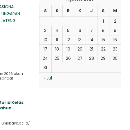
ASIONAL
S
S
R
K
J
S
M
1 UNGARAN
 JATENG
1
2
3
4
5
6
7
8
9
10
11
12
13
14
15
16
17
18
19
20
21
22
23
24
25
26
27
28
29
30
31
un 2026 akan
« Jul
 sangat
urid Kelas
 Tahun
.unisbank.ac.id/