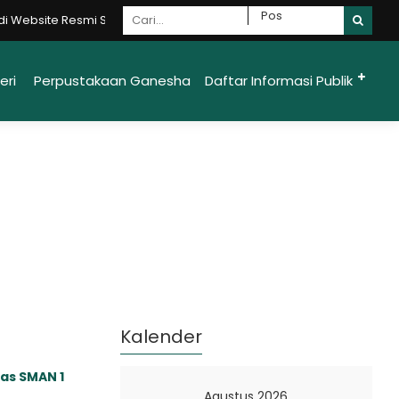
Website Resmi SMAN 1 Ungaran Moncer {Mandiri - Optimis - Nasionalis 
eri
Perpustakaan Ganesha
Daftar Informasi Publik
Kalender
as SMAN 1
Agustus 2026