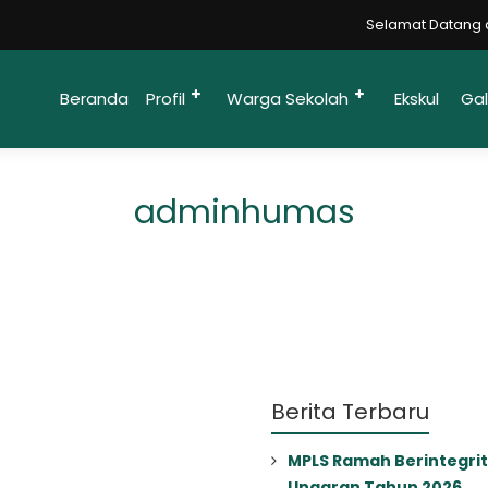
Selamat Datang di 
Beranda
Profil
Warga Sekolah
Ekskul
Gal
adminhumas
Berita Terbaru
MPLS Ramah Berintegrit
Ungaran Tahun 2026