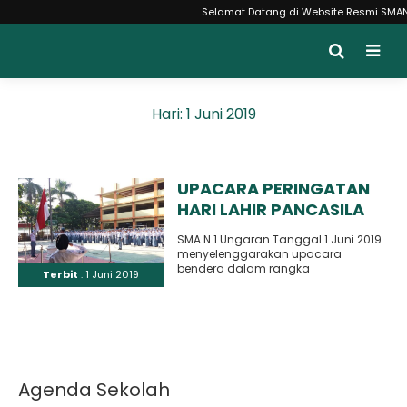
Selamat Datang di Website Resmi SMAN 1 
Hari:
1 Juni 2019
UPACARA PERINGATAN
HARI LAHIR PANCASILA
TH 2019
SMA N 1 Ungaran Tanggal 1 Juni 2019
menyelenggarakan upacara
bendera dalam rangka
Terbit
: 1 Juni 2019
memperingati hari lahir Pancasila
yang diikuti segenap..
Agenda Sekolah