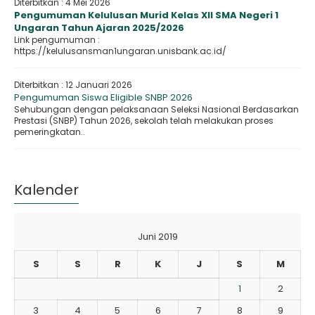
Diterbitkan :
4 Mei 2026
Pengumuman Kelulusan Murid Kelas XII SMA Negeri 1
Ungaran Tahun Ajaran 2025/2026
Link pengumuman :
https://kelulusansman1ungaran.unisbank.ac.id/
Diterbitkan :
12 Januari 2026
Pengumuman Siswa Eligible SNBP 2026
Sehubungan dengan pelaksanaan Seleksi Nasional Berdasarkan
Prestasi (SNBP) Tahun 2026, sekolah telah melakukan proses
pemeringkatan..
Kalender
Juni 2019
S
S
R
K
J
S
M
1
2
3
4
5
6
7
8
9