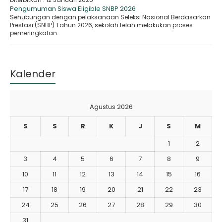
Pengumuman Siswa Eligible SNBP 2026
Sehubungan dengan pelaksanaan Seleksi Nasional Berdasarkan
Prestasi (SNBP) Tahun 2026, sekolah telah melakukan proses
pemeringkatan..
Kalender
Agustus 2026
S
S
R
K
J
S
M
1
2
3
4
5
6
7
8
9
10
11
12
13
14
15
16
17
18
19
20
21
22
23
24
25
26
27
28
29
30
31