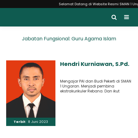
Selamat Datang di Website Resmi SMAN 1 Ungara
Jabatan Fungsional:
Guru Agama Islam
Hendri Kurniawan, S.Pd.
Mengajar PAI dan Budi Pekerti di SMAN
1 Ungaran. Menjadi pembina
ekstrakurikuler Rebana. Dan ikut
mendampingi organisasi Rohis At-
Tarbiyah SMAN..
Terbit
: 8 Juni 2023