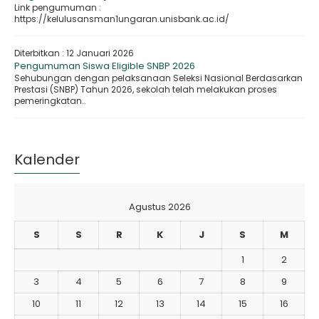
Link pengumuman :
https://kelulusansman1ungaran.unisbank.ac.id/
Diterbitkan :
12 Januari 2026
Pengumuman Siswa Eligible SNBP 2026
Sehubungan dengan pelaksanaan Seleksi Nasional Berdasarkan
Prestasi (SNBP) Tahun 2026, sekolah telah melakukan proses
pemeringkatan..
Kalender
Agustus 2026
S
S
R
K
J
S
M
1
2
3
4
5
6
7
8
9
10
11
12
13
14
15
16