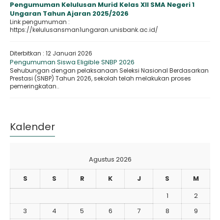
Pengumuman Kelulusan Murid Kelas XII SMA Negeri 1
Ungaran Tahun Ajaran 2025/2026
Link pengumuman :
https://kelulusansman1ungaran.unisbank.ac.id/
Diterbitkan :
12 Januari 2026
Pengumuman Siswa Eligible SNBP 2026
Sehubungan dengan pelaksanaan Seleksi Nasional Berdasarkan
Prestasi (SNBP) Tahun 2026, sekolah telah melakukan proses
pemeringkatan..
Kalender
Agustus 2026
S
S
R
K
J
S
M
1
2
3
4
5
6
7
8
9