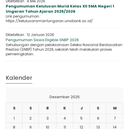
Diterbitkan :
4 Mei 2026
Pengumuman Kelulusan Murid Kelas XII SMA Negeri 1
Ungaran Tahun Ajaran 2025/2026
Link pengumuman :
https://kelulusansman1ungaran.unisbank.ac.id/
Diterbitkan :
12 Januari 2026
Pengumuman Siswa Eligible SNBP 2026
Sehubungan dengan pelaksanaan Seleksi Nasional Berdasarkan
Prestasi (SNBP) Tahun 2026, sekolah telah melakukan proses
pemeringkatan..
Kalender
Desember 2025
S
S
R
K
J
S
M
1
2
3
4
5
6
7
8
9
10
11
12
13
14