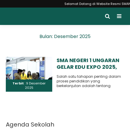
Selamat Datang di Website Resmi SMAN 1 
Bulan:
Desember 2025
SMA NEGERI 1 UNGARAN
GELAR EDU EXPO 2025,
WUJUD KESERIUSAN
Salah satu tahapan penting dalam
MENGAKOMODASI
proses pendidikan yang
Terbit
: 9 Desember
KEBUTUHAN PESERTA
berkelanjutan adalah tentang
2025
bagaimana mempersiapakan
DIDIK DALAM
lulusan untuk menghadapi masa
MEMPERSIAPKAN MASA
depannya sedini dan..
DEPAN
Agenda Sekolah