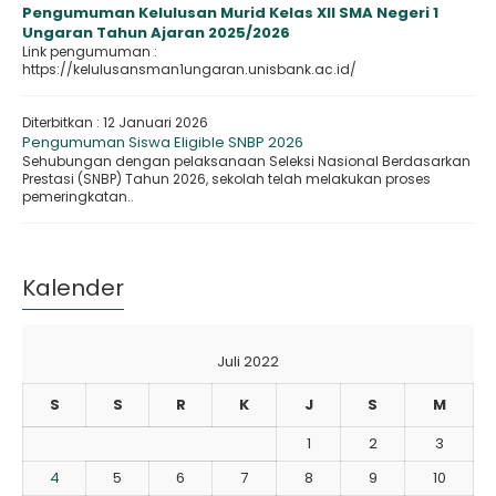
Pengumuman Kelulusan Murid Kelas XII SMA Negeri 1
Ungaran Tahun Ajaran 2025/2026
Link pengumuman :
https://kelulusansman1ungaran.unisbank.ac.id/
Diterbitkan :
12 Januari 2026
Pengumuman Siswa Eligible SNBP 2026
Sehubungan dengan pelaksanaan Seleksi Nasional Berdasarkan
Prestasi (SNBP) Tahun 2026, sekolah telah melakukan proses
pemeringkatan..
Kalender
Juli 2022
S
S
R
K
J
S
M
1
2
3
4
5
6
7
8
9
10