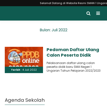
Selamat Datang di Website Resmi SMAN 1 Ungaran Mo
Bulan:
Juli 2022
Pedoman Daftar Ulang
Calon Peserta Didik
Baru SMAN 1 Ungaran
Pelaksanaan daftar ulang calon
2022/2023
peserta didik baru SMA Negeri 1
Terbit
: 4 Juli 2022
Ungaran Tahun Pelajaran 2022/2023
akan dilaksanakan dengan
memverifikasi berkas /..
Agenda Sekolah