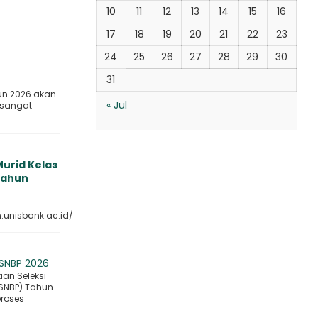
10
11
12
13
14
15
16
17
18
19
20
21
22
23
24
25
26
27
28
29
30
31
un 2026 akan
« Jul
 sangat
urid Kelas
 Tahun
.unisbank.ac.id/
 SNBP 2026
an Seleksi
(SNBP) Tahun
proses