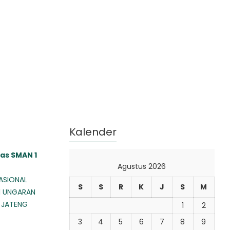
Kalender
as SMAN 1
Agustus 2026
ASIONAL
S
S
R
K
J
S
M
1 UNGARAN
 JATENG
1
2
3
4
5
6
7
8
9