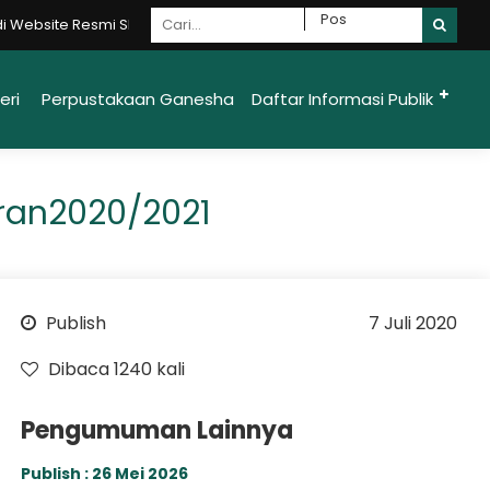
site Resmi SMAN 1 Ungaran Moncer {Mandiri - Optimis - Nasionalis - 
eri
Perpustakaan Ganesha
Daftar Informasi Publik
aran2020/2021
Publish
7 Juli 2020
Dibaca 1240 kali
Pengumuman Lainnya
Publish : 26 Mei 2026