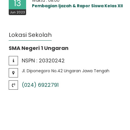
Waktu : 08:00
13
Pembagian Ijazah & Rapor Siswa Kelas XII
Jun 2023
Lokasi Sekolah
SMA Negeri 1 Ungaran
NSPN :
20320242
Jl. Diponegoro No.42 Ungaran Jawa Tengah
(024) 6922791