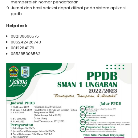
memperoleh nomor pendaftaran
Jurnal dan hasil seleksi dapat dilihat pada sistem aplikasi
ppdb.
Helpdesk
082136666575
085242426743
08122841176
085385306562