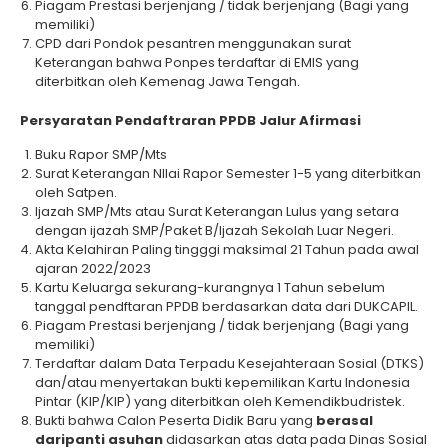
Piagam Prestasi berjenjang / tidak berjenjang (Bagi yang
memiliki)
CPD dari Pondok pesantren menggunakan surat
Keterangan bahwa Ponpes terdaftar di EMIS yang
diterbitkan oleh Kemenag Jawa Tengah.
Persyaratan Pendaftraran PPDB Jalur Afirmasi
Buku Rapor SMP/Mts
Surat Keterangan NIlai Rapor Semester 1-5 yang diterbitkan
oleh Satpen.
Ijazah SMP/Mts atau Surat Keterangan Lulus yang setara
dengan ijazah SMP/Paket B/Ijazah Sekolah Luar Negeri.
Akta Kelahiran Paling tingggi maksimal 21 Tahun pada awal
ajaran 2022/2023
Kartu Keluarga sekurang-kurangnya 1 Tahun sebelum
tanggal pendftaran PPDB berdasarkan data dari DUKCAPIL.
Piagam Prestasi berjenjang / tidak berjenjang (Bagi yang
memiliki)
Terdaftar dalam Data Terpadu Kesejahteraan Sosial (DTKS)
dan/atau menyertakan bukti kepemilikan Kartu Indonesia
Pintar (KIP/KIP) yang diterbitkan oleh Kemendikbudristek.
Bukti bahwa Calon Peserta Didik Baru yang
berasal
daripanti asuhan
didasarkan atas data pada Dinas Sosial