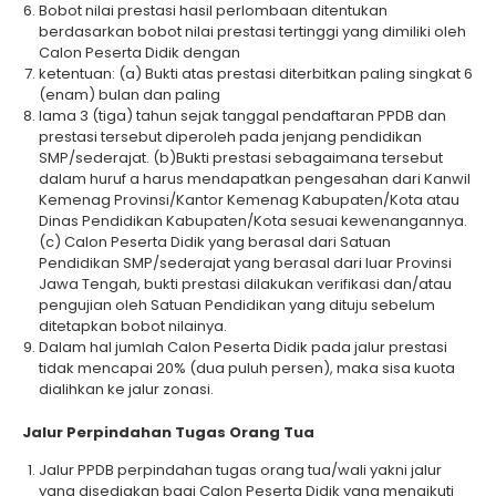
Bobot nilai prestasi hasil perlombaan ditentukan
berdasarkan bobot nilai prestasi tertinggi yang dimiliki oleh
Calon Peserta Didik dengan
ketentuan: (a) Bukti atas prestasi diterbitkan paling singkat 6
(enam) bulan dan paling
lama 3 (tiga) tahun sejak tanggal pendaftaran PPDB dan
prestasi tersebut diperoleh pada jenjang pendidikan
SMP/sederajat. (b)Bukti prestasi sebagaimana tersebut
dalam huruf a harus mendapatkan pengesahan dari Kanwil
Kemenag Provinsi/Kantor Kemenag Kabupaten/Kota atau
Dinas Pendidikan Kabupaten/Kota sesuai kewenangannya.
(c) Calon Peserta Didik yang berasal dari Satuan
Pendidikan SMP/sederajat yang berasal dari luar Provinsi
Jawa Tengah, bukti prestasi dilakukan verifikasi dan/atau
pengujian oleh Satuan Pendidikan yang dituju sebelum
ditetapkan bobot nilainya.
Dalam hal jumlah Calon Peserta Didik pada jalur prestasi
tidak mencapai 20% (dua puluh persen), maka sisa kuota
dialihkan ke jalur zonasi.
Jalur Perpindahan Tugas Orang Tua
Jalur PPDB perpindahan tugas orang tua/wali yakni jalur
yang disediakan bagi Calon Peserta Didik yang mengikuti